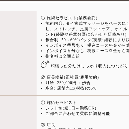
① 施術セラピスト(業務委託)
施術内容: タイ古式マッサージをベースに
し、ストレッチ、足裏フットケア、オイル
ント(経験や得意分野に合わせた研修あり)
歩合制: 50～60%バック(実績･経験により
インボイス番号あり: 税込コース料金から
インボイス番号なし: 税抜コース料金から
指名料は全額支給
頑張った分だけしっかり収入につながり
② 店長候補(正社員/雇用契約)
月給: 250,000円 + 歩合
歩合: 店舗売上(税抜)の5%
① 施術セラピスト
シフト制(週1日～勤務OK)
ご都合に合わせて柔軟に調整可能
② 店長