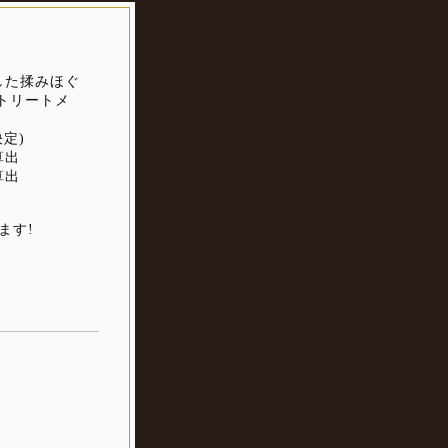
した揉みほぐ
トリートメ
決定)
算出
算出
ます!