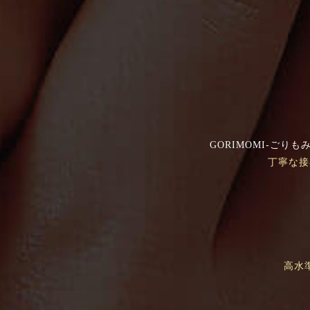
GORIMOMI-ご
丁寧な接
高水